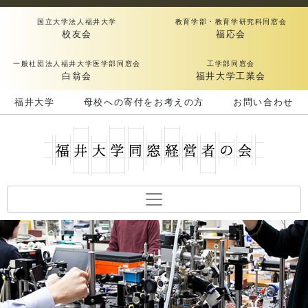
国立大学法人福井大学
教育学部・教育学研究科同窓会
校友会
福応会
一般社団法人福井大学医学部同窓会
工学部同窓会
白翁会
福井大学工業会
福井大学
母校への寄付をお考えの方
お問い合わせ