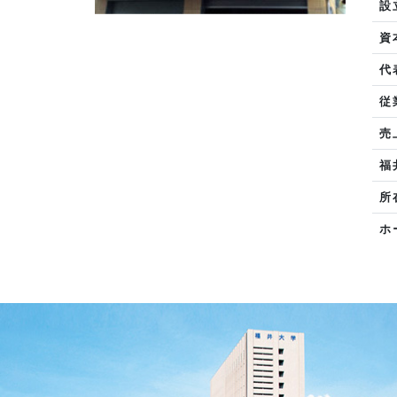
設
資
代
従
売
福
所
ホ