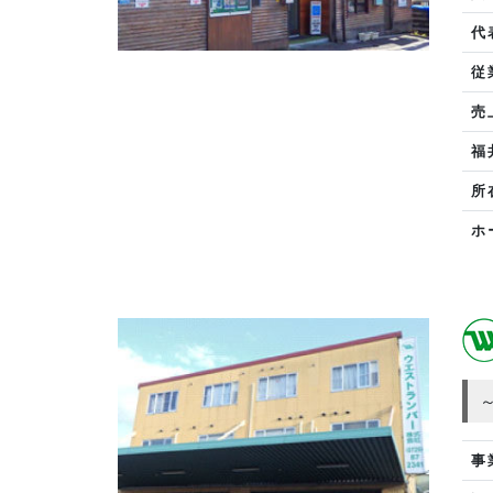
代
従
売
福
所
ホ
事