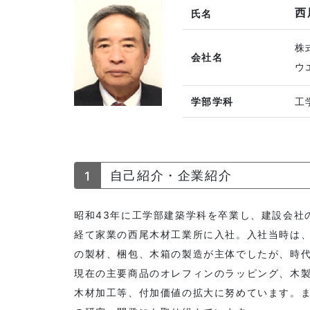
西
氏名
株
会社名
ウ
学部学科
工
1
自己紹介・企業紹介
昭和43年に工学部建築学科を卒業し、建設会社
経て家業の西尾木材工業所に入社。入社当時は
の製材、梱包、木箱の製造が主体でしたが、時
現在の主要商品のオレフィンのラッピング、木
木材加工等、付加価値の拡大に努めています。