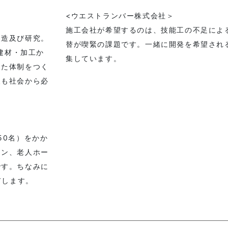
<ウエストランバー株式会社＞
施工会社が希望するのは、技能工の不足によ
製造及び研究。
替が喫緊の課題です。一緒に開発を希望され
・建材・加工か
集しています。
した体制をつく
後も社会から必
。
50名）をかか
ョン、老人ホー
です。ちなみに
有します。