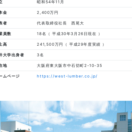
立
昭和54年11月
本金
2,400万円
表者
代表取締役社長 西尾大
業員数
18名（ 平成30年3月26日現在 ）
上高
241,500万円（ 平成29年度実績 ）
井大学出身者
3名
在地
大阪府東大阪市中石切町2-10-35
ームページ
https://west-lumber.co.jp/