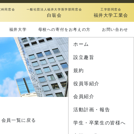
究科同窓会
一般社団法人福井大学医学部同窓会
工学部同窓会
白翁会
福井大学工業会
福井大学
母校への寄付をお考えの方
お問い合わせ
ホーム
設立趣旨
規約
役員等紹介
会員紹介
活動計画・報告
会員一覧に戻る
学生・卒業生の皆様へ