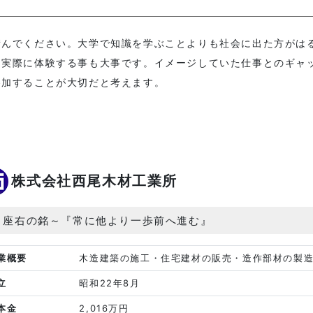
積んでください。大学で知識を学ぶことよりも社会に出た方がは
て実際に体験する事も大事です。イメージしていた仕事とのギャ
参加することが大切だと考えます。
株式会社西尾木材工業所
～座右の銘～『常に他より一歩前へ進む』
業概要
木造建築の施工・住宅建材の販売・造作部材の製
立
昭和22年8月
本金
2,016万円