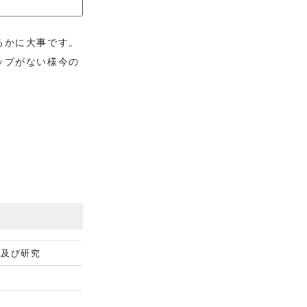
るかに大事です。
ップがない様今の
造及び研究