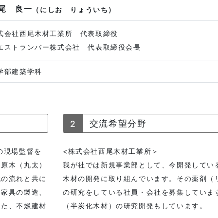
尾 良一
（にしお りょういち）
式会社西尾木材工業所 代表取締役
エストランバー株式会社 代表取締役会長
学部建築学科
2
交流希望分野
の現場監督を
<株式会社西尾木材工業所＞
、原木（丸太）
我が社では新規事業部として、今開発してい
代の流れと共に
木材の開発に取り組んでいます。その薬剤（
製家具の製造、
の研究をしている社員・会社を募集していま
また、不燃建材
（半炭化木材）の研究開発もしています。