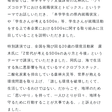
報告会では、本学キャリア支援課長の北林氏に『ウィ
ズコロナ下における就職状況とトピックス』というテ
ーマでお話しいただき、「本学学生の県内就職状況」
や「学生さんが考えるSDGs」等、学生さんが就職活動
をする上で各企業におけるSDGsに関する取り組みに注
目していることを説明いただきました。
特別講演では、全国を飛び回る20歳の環境活動家 露
木氏に『Z世代が考えるSDGsのあり方と今後』という
テーマで講演していただきました。同氏は、海で生活
する魚に悪影響を与えているマイクロプラスチック、
二酸化炭素を排出している森林火災等、世界が抱える
環境問題を取り上げ、「誰しも環境を破壊したくて、
生活しているわけではない。だからこそ、地球のため
に「思いやり」を持って、一人ひとりが日々、地球を
守るために行動することが大事である。」と訴えかけ
ました。