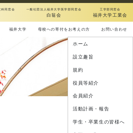
究科同窓会
一般社団法人福井大学医学部同窓会
工学部同窓会
白翁会
福井大学工業会
福井大学
母校への寄付をお考えの方
お問い合わせ
ホーム
設立趣旨
規約
役員等紹介
会員紹介
活動計画・報告
学生・卒業生の皆様へ